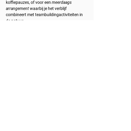
koffiepauzes, of voor een
meerdaags
arrangement
waarbij je het verblijf
combineert met teambuildingactiviteiten in
de natuur.
Daarnaast bieden we de
all-inclusive formule
,
waarbij alles van catering tot
ontspanningsmomenten volledig verzorgd
wordt.
Welke formule je ook kiest, wij zorgen voor
een naadloze organisatie zodat jouw team
zich kan concentreren op productiviteit en
samenwerking.
Neem gerust contact op met ons voor meer
informatie, een voorstel op maat of een
vrijblijvende offerte.
Contacteer ons