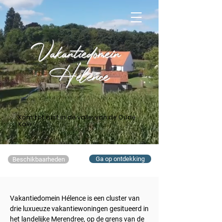
Vakantiedomein
Hélence
Kom tot rust in de vallei van de Oude
Kale
Ga op ontdekking
Beschikbaarheden
Vakantiedomein Hélence is een cluster van
drie luxueuze vakantiewoningen gesitueerd in
het landelijke Merendree, op de grens van de